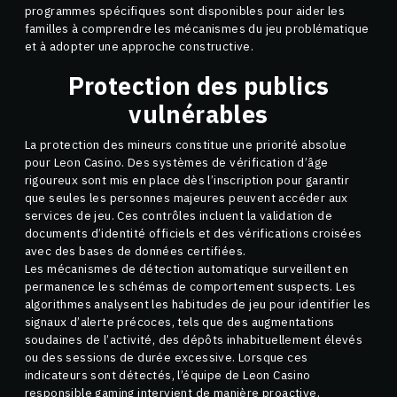
programmes spécifiques sont disponibles pour aider les
familles à comprendre les mécanismes du jeu problématique
et à adopter une approche constructive.
Protection des publics
vulnérables
La protection des mineurs constitue une priorité absolue
pour Leon Casino. Des systèmes de vérification d’âge
rigoureux sont mis en place dès l’inscription pour garantir
que seules les personnes majeures peuvent accéder aux
services de jeu. Ces contrôles incluent la validation de
documents d’identité officiels et des vérifications croisées
avec des bases de données certifiées.
Les mécanismes de détection automatique surveillent en
permanence les schémas de comportement suspects. Les
algorithmes analysent les habitudes de jeu pour identifier les
signaux d’alerte précoces, tels que des augmentations
soudaines de l’activité, des dépôts inhabituellement élevés
ou des sessions de durée excessive. Lorsque ces
indicateurs sont détectés, l’équipe de Leon Casino
responsible gaming intervient de manière proactive.