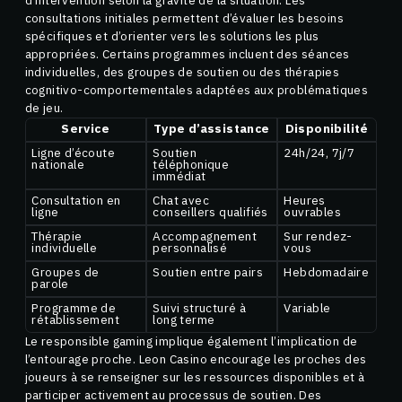
d’intervention selon la gravité de la situation. Les
consultations initiales permettent d’évaluer les besoins
spécifiques et d’orienter vers les solutions les plus
appropriées. Certains programmes incluent des séances
individuelles, des groupes de soutien ou des thérapies
cognitivo-comportementales adaptées aux problématiques
de jeu.
Service
Type d’assistance
Disponibilité
Ligne d’écoute
Soutien
24h/24, 7j/7
nationale
téléphonique
immédiat
Consultation en
Chat avec
Heures
ligne
conseillers qualifiés
ouvrables
Thérapie
Accompagnement
Sur rendez-
individuelle
personnalisé
vous
Groupes de
Soutien entre pairs
Hebdomadaire
parole
Programme de
Suivi structuré à
Variable
rétablissement
long terme
Le responsible gaming implique également l’implication de
l’entourage proche. Leon Casino encourage les proches des
joueurs à se renseigner sur les ressources disponibles et à
participer activement au processus de soutien. Des