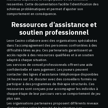
ressenties. Cette documentation facilite l’identification des
schémas problématiques et permet d’ajuster son
comportement en conséquence.
Ressources d’assistance et
soutien professionnel
Leon Casino collabore avec des organisations spécialisées
dans l’accompagnement des personnes confrontées à des
difficultés liées au jeu. Ces partenariats garantissent un
accès rapide à des ressources qualifiées et à un soutien
adapté à chaque situation.
Les services de conseil professionnels offrent une aide
confidentielle et sans jugement. Les joueurs peuvent
contacter des lignes d’assistance téléphonique disponibles
24 heures sur 24, discuter avec des conseillers formés ou
participer à des programmes de thérapie structurés. Ces
ressources sont conçues pour accompagner les individus à
chaque étape de leur parcours vers un comportement de jeu
plus sain.
Les organisations partenaires proposent différents niveaux