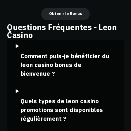
Obtenir le Bonus
Questions Fréquentes - Leon
Casino
Comment puis-je bénéficier du
leon casino bonus de
bienvenue ?
Quels types de leon casino
promotions sont disponibles
régulièrement ?