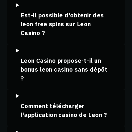
Est-il possible d'obtenir des
leon free spins sur Leon
Casino ?
Leon Casino propose-t-il un
bonus leon casino sans dépôt
?
Comment télécharger
l'application casino de Leon ?