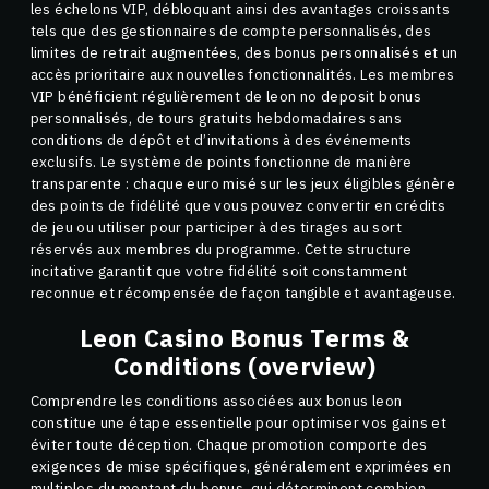
les échelons VIP, débloquant ainsi des avantages croissants
tels que des gestionnaires de compte personnalisés, des
limites de retrait augmentées, des bonus personnalisés et un
accès prioritaire aux nouvelles fonctionnalités. Les membres
VIP bénéficient régulièrement de leon no deposit bonus
personnalisés, de tours gratuits hebdomadaires sans
conditions de dépôt et d’invitations à des événements
exclusifs. Le système de points fonctionne de manière
transparente : chaque euro misé sur les jeux éligibles génère
des points de fidélité que vous pouvez convertir en crédits
de jeu ou utiliser pour participer à des tirages au sort
réservés aux membres du programme. Cette structure
incitative garantit que votre fidélité soit constamment
reconnue et récompensée de façon tangible et avantageuse.
Leon Casino Bonus Terms &
Conditions (overview)
Comprendre les conditions associées aux bonus leon
constitue une étape essentielle pour optimiser vos gains et
éviter toute déception. Chaque promotion comporte des
exigences de mise spécifiques, généralement exprimées en