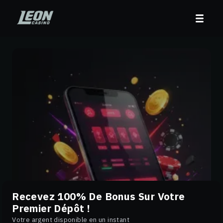
Recevez 100% De Bonus Sur Votre
Premier Dépôt !
Votre argent disponible en un instant