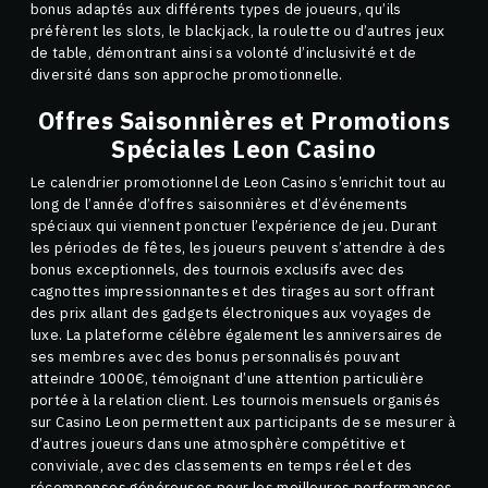
bonus adaptés aux différents types de joueurs, qu’ils
préfèrent les slots, le blackjack, la roulette ou d’autres jeux
de table, démontrant ainsi sa volonté d’inclusivité et de
diversité dans son approche promotionnelle.
Offres Saisonnières et Promotions
Spéciales Leon Casino
Le calendrier promotionnel de Leon Casino s’enrichit tout au
long de l’année d’offres saisonnières et d’événements
spéciaux qui viennent ponctuer l’expérience de jeu. Durant
les périodes de fêtes, les joueurs peuvent s’attendre à des
bonus exceptionnels, des tournois exclusifs avec des
cagnottes impressionnantes et des tirages au sort offrant
des prix allant des gadgets électroniques aux voyages de
luxe. La plateforme célèbre également les anniversaires de
ses membres avec des bonus personnalisés pouvant
atteindre 1000€, témoignant d’une attention particulière
portée à la relation client. Les tournois mensuels organisés
sur Casino Leon permettent aux participants de se mesurer à
d’autres joueurs dans une atmosphère compétitive et
conviviale, avec des classements en temps réel et des