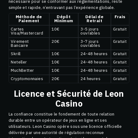
nécessaire pour se conformer aux réglementations, reste
simple et rapide, n’entravant pas l’expérience globale.
Méthode de
Dépôt
Délai de
Frais
Paiement
Minimum
Retrait
Cartes
10€
3-5 jours
Gratuit
Visa/Mastercard
ouvrables
Virement
20€
3-7 jours
Gratuit
Bancaire
ouvrables
Skrill
10€
24-48 heures
Gratuit
Neteller
10€
24-48 heures
Gratuit
MuchBetter
10€
24-48 heures
Gratuit
Cryptomonnaies
20€
24 heures
Gratuit
Licence et Sécurité de Leon
Casino
La confiance constitue le fondement de toute relation
durable entre un opérateur de jeux en ligne et ses
utilisateurs. Leon Casino opère sous une licence officielle
délivrée par une autorité de régulation reconnue