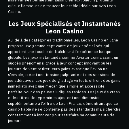
mise variées permettent aussi bien aux joueurs prudents
qu’aux flambeurs de trouver leur table idéale sur avis Leon
Casino.
Les Jeux Spécialisés et Instantanés
Leon Casino
Au-delà des catégories traditionnelles, Leon Casino en ligne
propose une gamme captivante de jeux spécialisés qui
apportent une touche de fraîcheur à l’expérience ludique
globale. Les jeux instantanés comme Aviator connaissent un
succès phénoménal grâce à leur concept innovant où les
joueurs doivent retirer leurs gains avant que l’avion ne
s’envole, créant une tension palpitante et des sessions de
jeu addictives. Les jeux de grattage virtuels offrent des gains
immédiats avec une mécanique simple et accessible,
parfaite pour des pauses ludiques rapides. Les jeux de crash
et les titres de type mines ajoutent une dimension
supplémentaire à l’offre de Leon France, démontrant que ce
casino fiable ne se contente pas des standards mais cherche
constamment à innover pour satisfaire sa communauté de
joueurs.