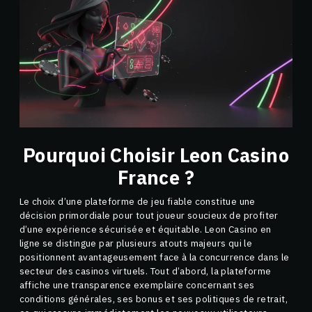
Pourquoi Choisir Leon Casino
France ?
Le choix d’une plateforme de jeu fiable constitue une
décision primordiale pour tout joueur soucieux de profiter
d’une expérience sécurisée et équitable. Leon Casino en
ligne se distingue par plusieurs atouts majeurs qui le
positionnent avantageusement face à la concurrence dans le
secteur des casinos virtuels. Tout d’abord, la plateforme
affiche une transparence exemplaire concernant ses
conditions générales, ses bonus et ses politiques de retrait,