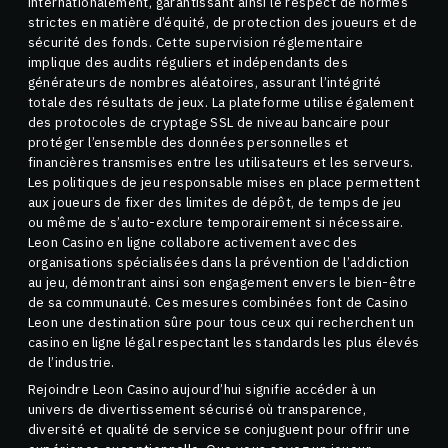
internationalement, garantissant ainsi le respect de normes
strictes en matière d’équité, de protection des joueurs et de
sécurité des fonds. Cette supervision réglementaire
implique des audits réguliers et indépendants des
générateurs de nombres aléatoires, assurant l’intégrité
totale des résultats de jeux. La plateforme utilise également
des protocoles de cryptage SSL de niveau bancaire pour
protéger l’ensemble des données personnelles et
financières transmises entre les utilisateurs et les serveurs.
Les politiques de jeu responsable mises en place permettent
aux joueurs de fixer des limites de dépôt, de temps de jeu
ou même de s’auto-exclure temporairement si nécessaire.
Leon Casino en ligne collabore activement avec des
organisations spécialisées dans la prévention de l’addiction
au jeu, démontrant ainsi son engagement envers le bien-être
de sa communauté. Ces mesures combinées font de Casino
Leon une destination sûre pour tous ceux qui recherchent un
casino en ligne légal respectant les standards les plus élevés
de l’industrie.
Rejoindre Leon Casino aujourd’hui signifie accéder à un
univers de divertissement sécurisé où transparence,
diversité et qualité de service se conjuguent pour offrir une