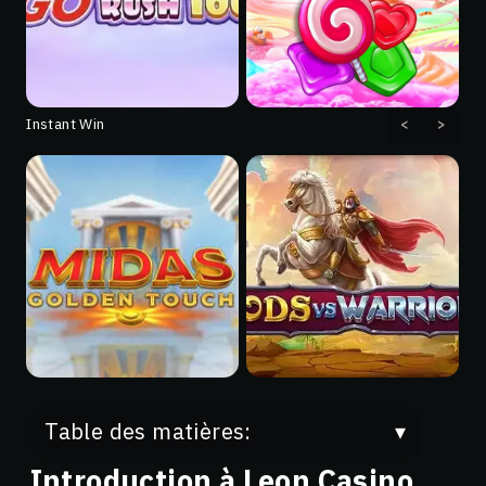
Instant Win
<
>
Play now
Play now
Table des matières:
Play now
Play now
Introduction à Leon Casino