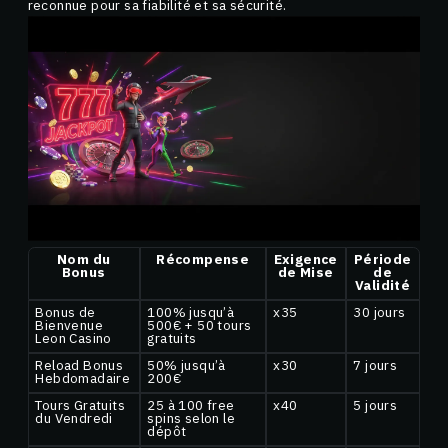
reconnue pour sa fiabilité et sa sécurité.
Nom du
Récompense
Exigence
Période
Bonus
de Mise
de
Validité
Bonus de
100% jusqu’à
x35
30 jours
Bienvenue
500€ + 50 tours
Leon Casino
gratuits
Reload Bonus
50% jusqu’à
x30
7 jours
Hebdomadaire
200€
Tours Gratuits
25 à 100 free
x40
5 jours
du Vendredi
spins selon le
dépôt