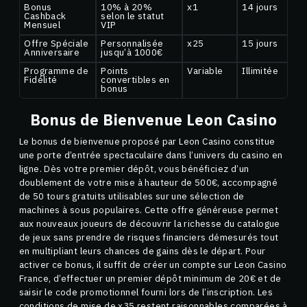
Bonus
10% à 20%
x1
14 jours
Cashback
selon le statut
Mensuel
VIP
Offre Spéciale
Personnalisée
x25
15 jours
Anniversaire
jusqu’à 1000€
Programme de
Points
Variable
Illimitée
Fidélité
convertibles en
bonus
Bonus de Bienvenue Leon Casino
Le bonus de bienvenue proposé par Leon Casino constitue
une porte d’entrée spectaculaire dans l’univers du casino en
ligne. Dès votre premier dépôt, vous bénéficiez d’un
doublement de votre mise à hauteur de 500€, accompagné
de 50 tours gratuits utilisables sur une sélection de
machines à sous populaires. Cette offre généreuse permet
aux nouveaux joueurs de découvrir la richesse du catalogue
de jeux sans prendre de risques financiers démesurés tout
en multipliant leurs chances de gains dès le départ. Pour
activer ce bonus, il suffit de créer un compte sur Leon Casino
France, d’effectuer un premier dépôt minimum de 20€ et de
saisir le code promotionnel fourni lors de l’inscription. Les
conditions de mise de x35 restent raisonnables comparées à