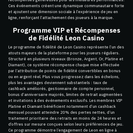
récompenses généreuses pour les meilleures performances.
Ces événements créent une dynamique communautaire forte
et ajoutent une dimension sociale à l’expérience de jeu en
ligne, renforçant l’attachement des joueurs à la marque.
Programme VIP et Récompenses
de Fidélité Leon Casino
Le programme de fidélité de Leon Casino représente l’un des
atouts majeurs de la plateforme pour les joueurs réguliers.
Structuré en plusieurs niveaux (Bronze, Argent, Or, Platine et
Diamant), ce système récompense chaque mise effectuée
par l’attribution de points de fidélité convertibles en bonus
ou en argent réel. Plus vous progressez dans les échelons,
plus les avantages deviennent substantiels : taux de
cashback améliorés, gestionnaire de compte personnel,
bonus d’anniversaire majorés, limites de retrait augmentées
et invitations à des événements exclusifs. Les membres VIP
Platine et Diamant bénéficient notamment d’un cashback
mensuel pouvant atteindre 20% des pertes nettes, d’un
traitement prioritaire des retraits en moins de 24 heures et
d’offres sur mesure conçues selon leurs préférences de jeu.
Ce programme démontre l’engagement de Leon en ligne à