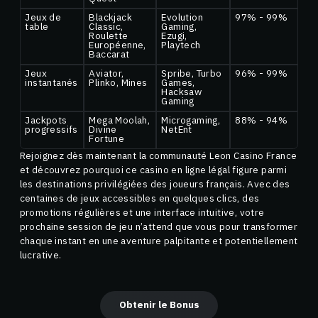
Jeux de
Blackjack
Evolution
97% - 99%
table
Classic,
Gaming,
Roulette
Ezugi,
Européenne,
Playtech
Baccarat
Jeux
Aviator,
Spribe, Turbo
96% - 99%
instantanés
Plinko, Mines
Games,
Hacksaw
Gaming
Jackpots
Mega Moolah,
Microgaming,
88% - 94%
progressifs
Divine
NetEnt
Fortune
Rejoignez dès maintenant la communauté Leon Casino France
et découvrez pourquoi ce casino en ligne légal figure parmi
les destinations privilégiées des joueurs français. Avec des
centaines de jeux accessibles en quelques clics, des
promotions régulières et une interface intuitive, votre
prochaine session de jeu n’attend que vous pour transformer
chaque instant en une aventure palpitante et potentiellement
lucrative.
Obtenir le Bonus