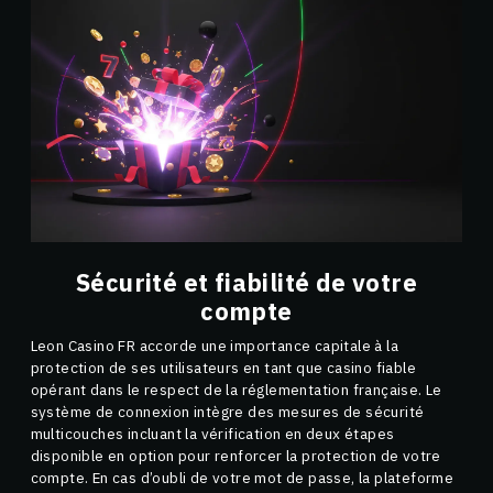
Sécurité et fiabilité de votre
compte
Leon Casino FR accorde une importance capitale à la
protection de ses utilisateurs en tant que casino fiable
opérant dans le respect de la réglementation française. Le
système de connexion intègre des mesures de sécurité
multicouches incluant la vérification en deux étapes
disponible en option pour renforcer la protection de votre
compte. En cas d’oubli de votre mot de passe, la plateforme