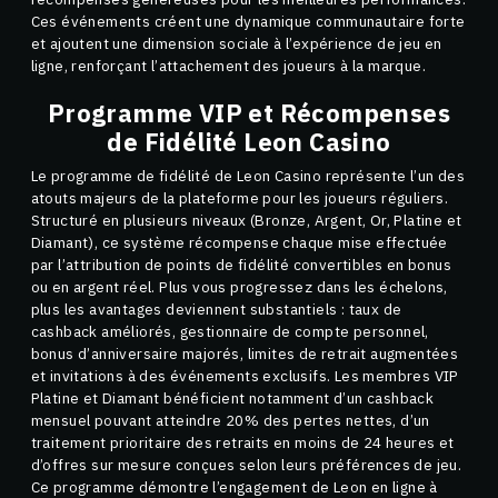
récompenses généreuses pour les meilleures performances.
Ces événements créent une dynamique communautaire forte
et ajoutent une dimension sociale à l’expérience de jeu en
ligne, renforçant l’attachement des joueurs à la marque.
Programme VIP et Récompenses
de Fidélité Leon Casino
Le programme de fidélité de Leon Casino représente l’un des
atouts majeurs de la plateforme pour les joueurs réguliers.
Structuré en plusieurs niveaux (Bronze, Argent, Or, Platine et
Diamant), ce système récompense chaque mise effectuée
par l’attribution de points de fidélité convertibles en bonus
ou en argent réel. Plus vous progressez dans les échelons,
plus les avantages deviennent substantiels : taux de
cashback améliorés, gestionnaire de compte personnel,
bonus d’anniversaire majorés, limites de retrait augmentées
et invitations à des événements exclusifs. Les membres VIP
Platine et Diamant bénéficient notamment d’un cashback
mensuel pouvant atteindre 20% des pertes nettes, d’un
traitement prioritaire des retraits en moins de 24 heures et
d’offres sur mesure conçues selon leurs préférences de jeu.
Ce programme démontre l’engagement de Leon en ligne à