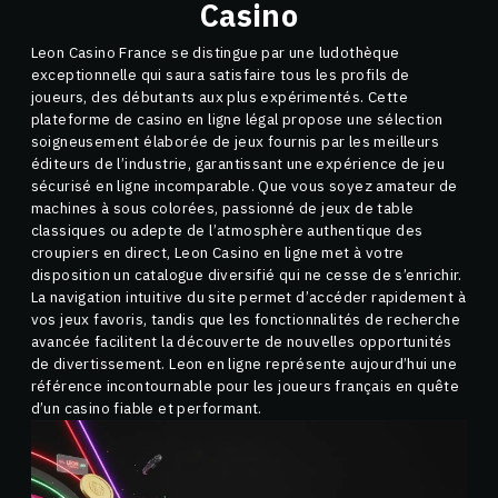
Casino
Leon Casino France se distingue par une ludothèque
exceptionnelle qui saura satisfaire tous les profils de
joueurs, des débutants aux plus expérimentés. Cette
plateforme de casino en ligne légal propose une sélection
soigneusement élaborée de jeux fournis par les meilleurs
éditeurs de l’industrie, garantissant une expérience de jeu
sécurisé en ligne incomparable. Que vous soyez amateur de
machines à sous colorées, passionné de jeux de table
classiques ou adepte de l’atmosphère authentique des
croupiers en direct, Leon Casino en ligne met à votre
disposition un catalogue diversifié qui ne cesse de s’enrichir.
La navigation intuitive du site permet d’accéder rapidement à
vos jeux favoris, tandis que les fonctionnalités de recherche
avancée facilitent la découverte de nouvelles opportunités
de divertissement. Leon en ligne représente aujourd’hui une
référence incontournable pour les joueurs français en quête
d’un casino fiable et performant.