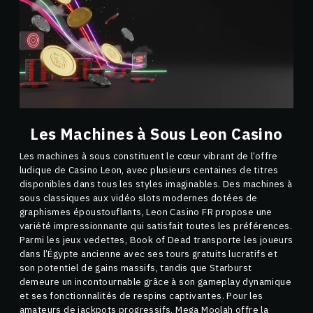
Les Machines à Sous Leon Casino
Les machines à sous constituent le cœur vibrant de l’offre
ludique de Casino Leon, avec plusieurs centaines de titres
disponibles dans tous les styles imaginables. Des machines à
sous classiques aux vidéo slots modernes dotées de
graphismes époustouflants, Leon Casino FR propose une
variété impressionnante qui satisfait toutes les préférences.
Parmi les jeux vedettes, Book of Dead transporte les joueurs
dans l’Égypte ancienne avec ses tours gratuits lucratifs et
son potentiel de gains massifs, tandis que Starburst
demeure un incontournable grâce à son gameplay dynamique
et ses fonctionnalités de respins captivantes. Pour les
amateurs de jackpots progressifs, Mega Moolah offre la