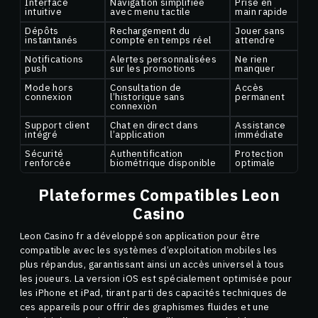
Interface
Navigation simplifiée
Prise en
intuitive
avec menu tactile
main rapide
Dépôts
Rechargement du
Jouer sans
instantanés
compte en temps réel
attendre
Notifications
Alertes personnalisées
Ne rien
push
sur les promotions
manquer
Mode hors
Consultation de
Accès
connexion
l’historique sans
permanent
connexion
Support client
Chat en direct dans
Assistance
intégré
l’application
immédiate
Sécurité
Authentification
Protection
renforcée
biométrique disponible
optimale
Plateformes Compatibles Leon
Casino
Leon Casino fr a développé son application pour être
compatible avec les systèmes d’exploitation mobiles les
plus répandus, garantissant ainsi un accès universel à tous
les joueurs. La version iOS est spécialement optimisée pour
les iPhone et iPad, tirant parti des capacités techniques de
ces appareils pour offrir des graphismes fluides et une