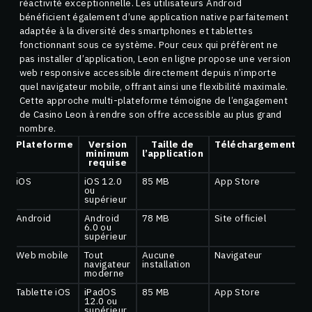
réactivité exceptionnelle. Les utilisateurs Android
bénéficient également d’une application native parfaitement
adaptée à la diversité des smartphones et tablettes
fonctionnant sous ce système. Pour ceux qui préfèrent ne
pas installer d’application, Leon en ligne propose une version
web responsive accessible directement depuis n’importe
quel navigateur mobile, offrant ainsi une flexibilité maximale.
Cette approche multi-plateforme témoigne de l’engagement
de Casino Leon à rendre son offre accessible au plus grand
nombre.
Plateforme
Version
Taille de
Téléchargement
minimum
l’application
requise
iOS
iOS 12.0
85 MB
App Store
ou
supérieur
Android
Android
78 MB
Site officiel
6.0 ou
supérieur
Web mobile
Tout
Aucune
Navigateur
navigateur
installation
moderne
Tablette iOS
iPadOS
85 MB
App Store
12.0 ou
supérieur