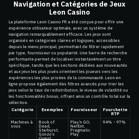
Navigation et Catégories de Jeux
Leon Casino
La plateforme Leon Casino FR a été conçue pour offrir une
expérience utilisateur optimale, avec un système de
navigation remarquablement efficace. Les jeux sont
organisés en catégories claires et logiques, accessibles
depuis le menu principal, permettant de filtrer rapidement
par type, fournisseur ou popularité. Une barre de recherche
performante permet de localiser instantanément un titre
spécifique, tandis que les sections dédiées aux nouveautés
et aux jeux les plus joués orientent les joueurs vers les
expériences les plus prisées de la communauté. Leon en
ligne propose également des filtres avancés pour trier les
jeux selon le taux de redistribution, le niveau de volatilité ou
les fonctionnalités bonus, offrant ainsi un contrôle total sur la
sélection.
Catégorie
Exemples
Fournisseur
Fourchette
RTP
Machines à
Book of
Play’n GO,
94% - 97%
sous
Dead,
NetEnt,
Starburst,
Pragmatic
Gonzo’s
Play
Quest