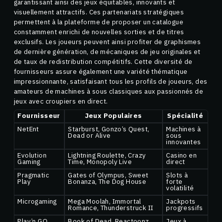
garantissant ainsi des jeux équitables, innovants et
visuellement attractifs. Ces partenariats stratégiques
permettent à la plateforme de proposer un catalogue
constamment enrichi de nouvelles sorties et de titres
exclusifs. Les joueurs peuvent ainsi profiter de graphismes
de dernière génération, de mécaniques de jeu originales et
de taux de redistribution compétitifs. Cette diversité de
fournisseurs assure également une variété thématique
impressionnante, satisfaisant tous les profils de joueurs, des
amateurs de machines à sous classiques aux passionnés de
jeux avec croupiers en direct.
Fournisseur
Jeux Populaires
Spécialité
NetEnt
Starburst, Gonzo’s Quest,
Machines à
Dead or Alive
sous
innovantes
Evolution
Lightning Roulette, Crazy
Casino en
Gaming
Time, Monopoly Live
direct
Pragmatic
Gates of Olympus, Sweet
Slots à
Play
Bonanza, The Dog House
forte
volatilité
Microgaming
Mega Moolah, Immortal
Jackpots
Romance, Thunderstruck II
progressifs
Play’n GO
Book of Dead, Reactoonz,
Jeux à